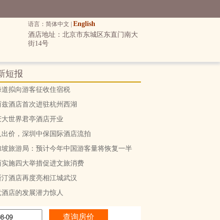
English
语言：简体中文 |
酒店地址：北京市东城区东直门南大
街14号
新短报
海道拟向游客征收住宿税
丽兹酒店首次进驻杭州西湖
庆大世界君亭酒店开业
人出价，深圳中保国际酒店流拍
加坡旅游局：预计今年中国游客量将恢复一半
西实施四大举措促进文旅消费
斯汀酒店再度亮相江城武汉
竞酒店的发展潜力惊人