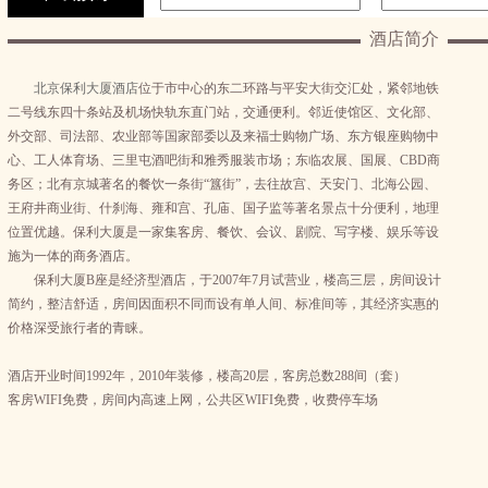
酒店简介
北京保利大厦酒店
位于市中心的东二环路与平安大街交汇处，紧邻地铁
二号线东四十条站及机场快轨东直门站，交通便利。邻近使馆区、文化部、
外交部、司法部、农业部等国家部委以及来福士购物广场、东方银座购物中
心、工人体育场、三里屯酒吧街和雅秀服装市场；东临农展、国展、CBD商
务区；北有京城著名的餐饮一条街“簋街”，去往故宫、天安门、北海公园、
王府井商业街、什刹海、雍和宫、孔庙、国子监等著名景点十分便利，地理
位置优越。保利大厦是一家集客房、餐饮、会议、剧院、写字楼、娱乐等设
施为一体的商务酒店。
保利大厦B座是经济型酒店，于2007年7月试营业，楼高三层，房间设计
简约，整洁舒适，房间因面积不同而设有单人间、标准间等，其经济实惠的
价格深受旅行者的青睐。
酒店开业时间1992年，2010年装修，楼高20层，客房总数288间（套）
客房WIFI免费，房间内高速上网，公共区WIFI免费，收费停车场