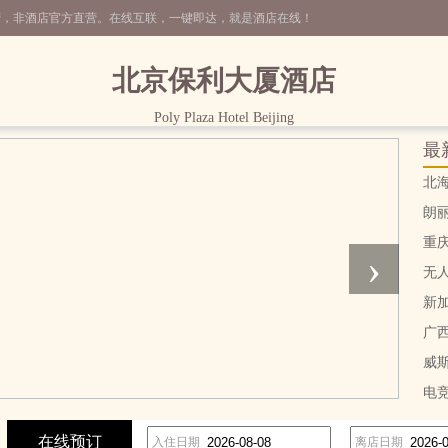
营，非酒店官方直营。在线互联，一键即达，就是酒店在线！
北京保利大厦酒店
Poly Plaza Hotel Beijing
最
北
朗
重
›
无
新
广
威
电
在线预订
入住日期
离店日期