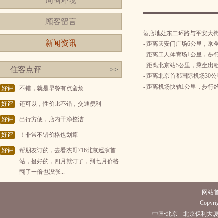
周围环境
顾客留言
酒店地处东二环路与平安大
新闻资讯
- 距离天安门广场6公里，乘
- 距离工人体育场1公里，步
- 距离北京站5公里，乘坐出
住客点评
>>
- 距离北京首都国际机场30
- 距离机场快轨1公里，步行约
好评
不错，就是早餐有点蛮烦
好评
还可以，性价比不错，交通便利
好评
出行方便，店内干净整洁
好评
！非常不错价格也划算
好评
帮朋友订的，去看杰哥716北京巡演首
站，挺好的，四月就订了，到七月价格
翻了一倍也没涨...
网站
Copyrig
中国•北京 北京保利大厦酒店(电话86